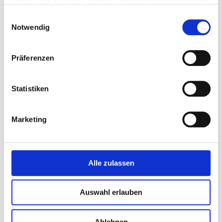
haben oder die sie im Rahmen Ihrer Nutzung der Dienste
gesammelt haben.
Fr
08:00 - 12:00 | 13:00 - 15:30
Einwilligungsauswahl
Notwendig
Sa
Präferenzen
Verkauf
Statistiken
Marketing
Mo-Fr
08:00 - 12:00 | 13:00 - 17:30
Sa
09:00 - 11:30
Alle zulassen
Tankstelle/Waschanlage
Auswahl erlauben
Ablehnen