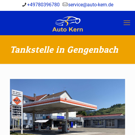
+49780396780
service@auto-kern.de
Tankstelle in Gengenbach