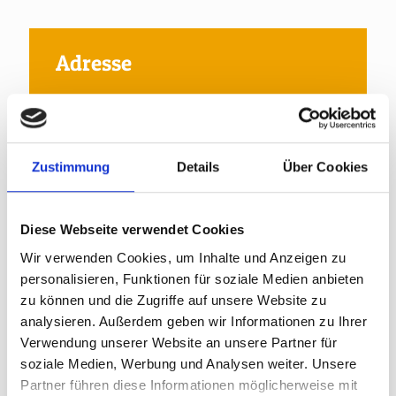
Adresse
Fa. Eduard Kern Kfz GmbH
Brückenhäuserstr. 23
77723 Gengenbach
Zustimmung
Details
Über Cookies
+49780396780
+497803967820
Diese Webseite verwendet Cookies
Wir verwenden Cookies, um Inhalte und Anzeigen zu
service@auto-kern.de
personalisieren, Funktionen für soziale Medien anbieten
zu können und die Zugriffe auf unsere Website zu
analysieren. Außerdem geben wir Informationen zu Ihrer
Öffnungszeiten
Verwendung unserer Website an unsere Partner für
Mo-Fr 07:00 - 19:00 | Sa 07:00 - 18:00
soziale Medien, Werbung und Analysen weiter. Unsere
Außerhalb der Öffnungszeiten ist der Tankautomat in
Partner führen diese Informationen möglicherweise mit