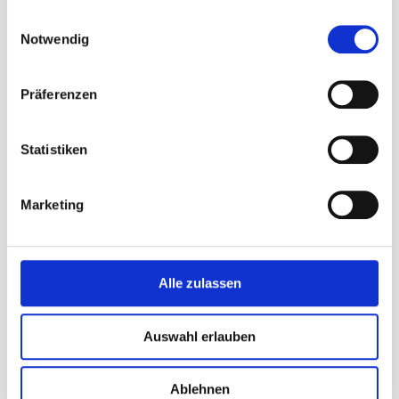
Computergestützte Motordiagnose
gesammelt haben.
Einwilligungsauswahl
Notwendig
Klimaanlagenservice
Wagenpflege
Präferenzen
Statistiken
Marketing
Alle zulassen
Tankstelle
Auswahl erlauben
SB-Tankstelle mit Automat außerhalb der
Öffnungszeiten
Ablehnen